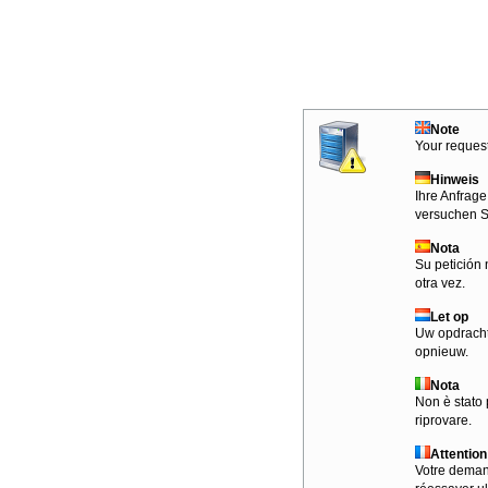
Note
Your request
Hinweis
Ihre Anfrage
versuchen S
Nota
Su petición 
otra vez.
Let op
Uw opdracht
opnieuw.
Nota
Non è stato 
riprovare.
Attention
Votre demand