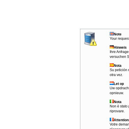
Note
Your request
Hinweis
Ihre Anfrage
versuchen S
Nota
Su petición 
otra vez.
Let op
Uw opdracht
opnieuw.
Nota
Non è stato 
riprovare.
Attention
Votre demand