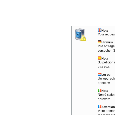
Note
Your request
Hinweis
Ihre Anfrage
versuchen S
Nota
Su petición 
otra vez.
Let op
Uw opdracht
opnieuw.
Nota
Non è stato 
riprovare.
Attention
Votre demand