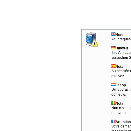
Note
Your request
Hinweis
Ihre Anfrage
versuchen S
Nota
Su petición 
otra vez.
Let op
Uw opdracht
opnieuw.
Nota
Non è stato 
riprovare.
Attention
Votre demand